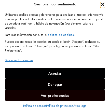
Gestionar consentimiento
Utilizamos cookies propias y de terceros para analizar el uso del sitio web y/o
mostrar publicidad relacionada con tu preferencia sobre la base de un perfil
elaborado a partir de tu hábito de navegación (por ejemplo, páginas
visitadas).
Para más información consulta la
política de cookies
.
Calle Club Ademar de León, 3 24010, León
Puedes aceptar todas las cookies pulsando el botón "Aceptar", rechazar su
uso pulsando el botón "Denegar" y configurarlas pulsando el botón "Ver
Teléfono: +34 687962668
Preferencias".
info@pinturasnuevocolor.com
Gestionar los servicios
Aviso Legal
Aceptar
Política de privacidad
Denegar
Política de cookies
Accesibilidad
Ver preferencias
© 2025 Pinturas Nuevo Color | Servicio web:
Indosmedia
Política de cookies
Política de privacidad
Aviso legal