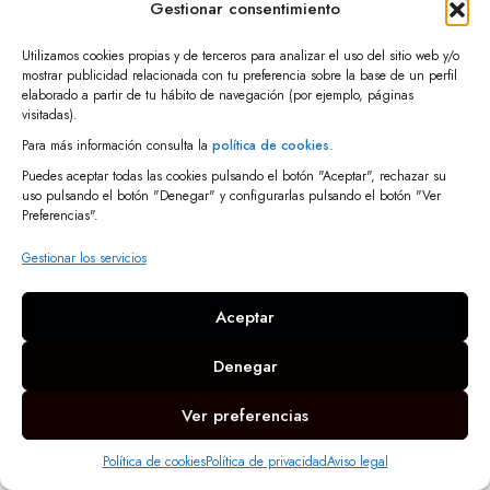
Gestionar consentimiento
Aviso Legal
Utilizamos cookies propias y de terceros para analizar el uso del sitio web y/o
mostrar publicidad relacionada con tu preferencia sobre la base de un perfil
Política de privacidad
elaborado a partir de tu hábito de navegación (por ejemplo, páginas
Política de cookies
visitadas).
Accesibilidad
Para más información consulta la
política de cookies
.
Puedes aceptar todas las cookies pulsando el botón "Aceptar", rechazar su
uso pulsando el botón "Denegar" y configurarlas pulsando el botón "Ver
© 2025 Pinturas Nuevo Color | Servicio web:
Indosmedia
Preferencias".
Gestionar los servicios
Aceptar
Denegar
Ver preferencias
Política de cookies
Política de privacidad
Aviso legal